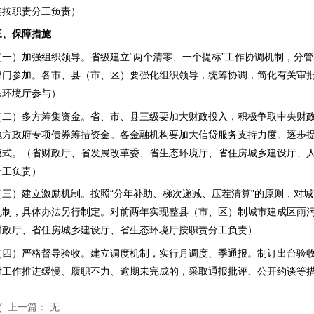
委按职责分工负责）
三、保障措施
（一）加强组织领导。省级建立
“两个清零、一个提标”工作协调机制，分
部门参加。各市、县（市、区）要强化组织领导，统筹协调，简化有关审
态环境厅参与）
（二）多方筹集资金。省、市、县三级要加大财政投入，积极争取中央财
地方政府专项债券筹措资金。各金融机构要加大信贷服务支持力度。逐步
模式。（省财政厅、省发展改革委、省生态环境厅、省住房城乡建设厅、
分工负责）
（三）建立激励机制。按照
“分年补助、梯次递减、压茬清算”的原则，对
机制，具体办法另行制定。对前两年实现整县（市、区）制城市建成区雨
财政厅、省住房城乡建设厅、省生态环境厅按职责分工负责）
（四）严格督导验收。建立调度机制，实行月调度、季通报。制订出台验
对工作推进缓慢、履职不力、逾期未完成的，采取通报批评、公开约谈等
上一篇：
无
ꄴ