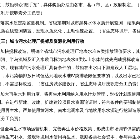
度，鼓励群众“随手拍”，具体奖励办法由各市、县（市、区）政府制定。
水利厅按职责分工负责）
3.落实水质定期监测机制。省级定期对城市黑臭水体水质开展监测，结果
水质在线监测装置，发现水质恶化，主动快速处置。（省生态环境厅、省
（三）城市污水处理厂提标及资源化利用行动
1.加快提标改造。明确全省城市污水处理厂地表水准Ⅳ类排放限值要求，其中
清河、半岛流域及汇入水质目标为地表水Ⅲ类以上水体的优先完成提标改
要求。现有城市污水处理厂具备条件的，鼓励在出水口下游建设人工湿地
后，水污染物排放日均值达到地表水准Ⅳ类排放限值要求的，以及出水已
准，不需提标改造。（省住房城乡建设厅、省生态环境厅按职责分工负责
2.加大再生水利用力度。将再生水利用纳入用水计划管理，对按计划应使
划。在进行新建、改建、扩建建设项目水资源论证时，符合条件的要强制
使用再生水。严禁使用黄河水、南水北调水及当地饮用水水源进行挖湖造
责分工负责）
3.健全再生水市场运营机制。完善再生水价格政策，形成由市场调节供需
湿地生态补水、景观环境用水使用再生水。鼓励各类社会资本，参与再生