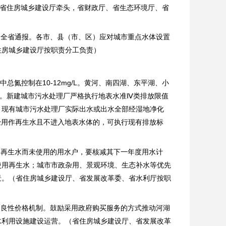
（省住房城乡建设厅牵头，省财政厅、省生态环境厅、省
向全省通报。各市、县（市、区）应对城市重点水体设置
住房城乡建设厅按职责分工负责）
总氮控制在10-12mg/L。黄河、南四湖、东平湖、小
造。新建城市污水处理厂严格执行地表水准Ⅳ类排放限值
。现有城市污水处理厂实际出水或出水全部经湿地净化
经用作再生水且不进入地表水体的，可执行现有排放标
）
用再生水而未使用的用水户，要核减其下一年度用水计
使用再生水；城市市政杂用、景观环境、生态补水等优先
景。（省住房城乡建设厅、省发展改革委、省水利厅按职
的良性价格机制。鼓励采用政府购买服务的方式推动河湖
水利用设施建设运营。（省住房城乡建设厅、省发展改革