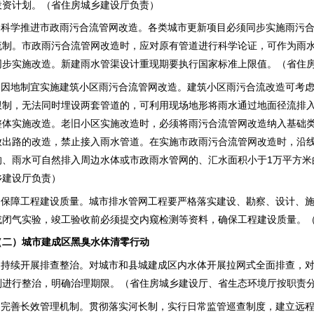
投资计划。（省住房城乡建设厅负责）
2.科学推进市政雨污合流管网改造。各类城市更新项目必须同步实施雨污
流制。市政雨污合流管网改造时，应对原有管道进行科学论证，可作为雨
同步实施改造。新建雨水管渠设计重现期要执行国家标准上限值。（省住
3.因地制宜实施建筑小区雨污合流管网改造。建筑小区雨污合流改造可考
限制，无法同时埋设两套管道的，可利用现场地形将雨水通过地面径流排
整体实施改造。老旧小区实施改造时，必须将雨污合流管网改造纳入基础
放出路的改造，禁止接入雨水管道。在实施市政雨污合流管网改造时，沿线
的、雨水可自然排入周边水体或市政雨水管网的、汇水面积小于1万平方米
乡建设厅负责）
4.保障工程建设质量。城市排水管网工程要严格落实建设、勘察、设计、
或闭气实验，竣工验收前必须提交内窥检测等资料，确保工程建设质量。
（二）城市建成区黑臭水体清零行动
1.持续开展排查整治。对城市和县城建成区内水体开展拉网式全面排查，对
则进行整治，明确治理期限。（省住房城乡建设厅、省生态环境厅按职责
2.完善长效管理机制。贯彻落实河长制，实行日常监管巡查制度，建立远