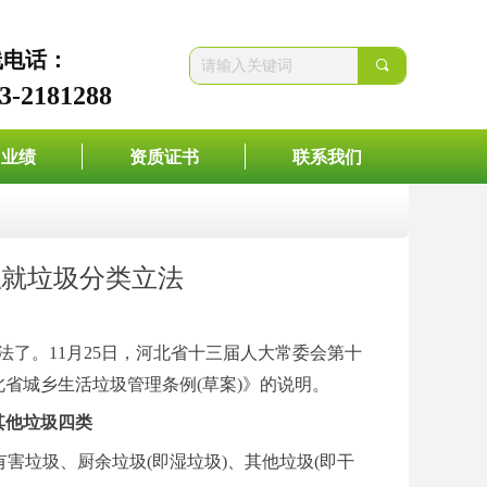
线电话：
끠
3-2181288
目业绩
资质证书
联系我们
拟就垃圾分类立法
法了。
11月25日，河北省十三届人大常委会第十
北省城乡生活垃圾
管理条例
(草案)》的说明。
其他垃圾四类
害垃圾、厨余垃圾(即湿垃圾)、其他垃圾(即干