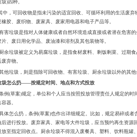
垃圾)四种。
其中，可回收物是指未污染的适宜回收、可循环利用的生活废弃
废橡胶、废织物、废家具、废家用电器和电子产品等。
有害垃圾是指对人体健康或者自然环境造成直接或者潜在危害的
胶片、废日用化学品、废油漆和溶剂及其包装物等。
厨余垃圾被定义为易腐垃圾，是指食材废料、剩饭剩菜、过期食
活废弃物。
其他垃圾，则是指除可回收物、有害垃圾、厨余垃圾以外的其他
垃圾怎么扔
——按规定时间、地点和方式投放
条例
(草案)规定，单位和个人应当按照投放管理责任人规定的
集容器。
具体怎么扔，条例
(草案)也作出详细规定。比如，规定易碎或
施后进行投放。废弃家具、家电等大件垃圾，应当预约再生资源
投放至指定回收点。厨余垃圾不得混入废餐具、塑料、饮料瓶罐